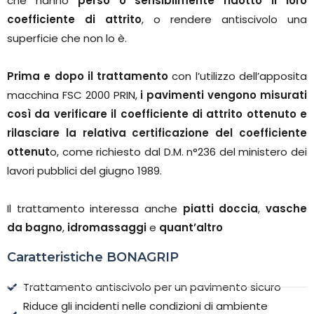
che hanno
perso o sensibilmente ridotto il loro
coefficiente di attrito
, o rendere antiscivolo una
superficie che non lo è.
Prima e dopo il trattamento
con l’utilizzo dell’apposita
macchina FSC 2000 PRIN,
i pavimenti vengono misurati
così da verificare il coefficiente di attrito ottenuto e
rilasciare la relativa certificazione del coefficiente
ottenut
o, come richiesto dal D.M. n°236 del ministero dei
lavori pubblici del giugno 1989.
Il trattamento interessa anche
piatti doccia
,
vasche
da bagno
,
idromassaggi
e
quant’altro
Caratteristiche BONAGRIP
Trattamento antiscivolo per un pavimento sicuro
Riduce gli incidenti nelle condizioni di ambiente