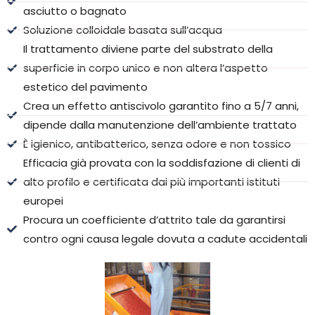
asciutto o bagnato
Soluzione colloidale basata sull’acqua
Il trattamento diviene parte del substrato della
superficie in corpo unico e non altera l’aspetto
estetico del pavimento
Crea un effetto antiscivolo garantito fino a 5/7 anni,
dipende dalla manutenzione dell’ambiente trattato
È igienico, antibatterico, senza odore e non tossico
Efficacia già provata con la soddisfazione di clienti di
alto profilo e certificata dai più importanti istituti
europei
Procura un coefficiente d’attrito tale da garantirsi
contro ogni causa legale dovuta a cadute accidentali